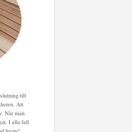
lutning till
nheten. Att
av. När man
t. I alla fall
dad bastu!