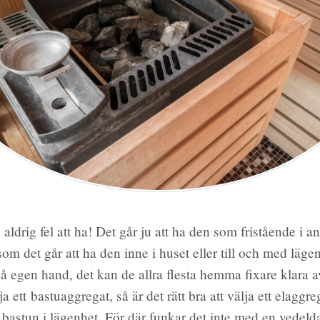
 aldrig fel att ha! Det går ju att ha den som fristående i ans
som det går att ha den inne i huset eller till och med läge
å egen hand, det kan de allra flesta hemma fixare klara 
 ett bastuaggregat, så är det rätt bra att välja ett elaggrega
bastun i lägenhet. För där funkar det inte med en vedel