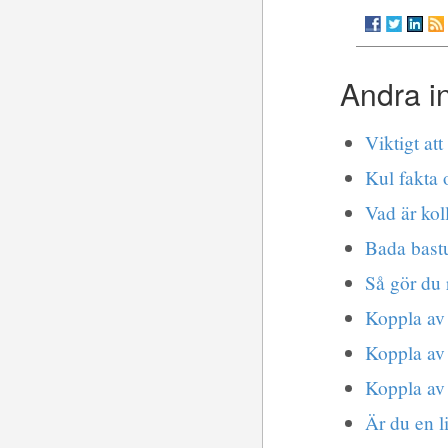
Andra i
Viktigt att
Kul fakta
Vad är kol
Bada bastu 
Så gör du 
Koppla av 
Koppla av 
Koppla av
Är du en l