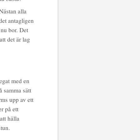
Nästan alla
 det antagligen
 nu bor. Det
att det är lag
regat med en
på samma sätt
rms upp av ett
r på ett
tt hälla
stun.