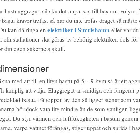
r bastuaggregat, så ska det anpassas till bastuns volym. 
 bastu kräver trefas, så har du inte trefas draget så måste
elektriker i Simrishamn
 Du kan då ringa en
eller var du
la elinstallationer ska göras av behörig elektriker, dels för 
ör din egen säkerhets skull.
 dimensioner
kna med att till en liten bastu på 5 – 9 kvm så är ett agg
h lämplig att välja. Elaggregat är smidiga och fungerar 
deldad bastu. På toppen av den så ligger stenar som vä
enarna bör dock vara lite mindre än de som vanligen ligge
egat. Du styr värmen och luftfuktigheten i bastun genom a
arna, varpå vattnet förångas, stiger uppåt och sprids i ba