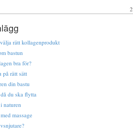
2
nlägg
 välja rätt kollagenprodukt
 om bastun
lagen bra för?
på rätt sätt
ren din bastu
då du ska flytta
i naturen
 med massage
ivsnjutare?