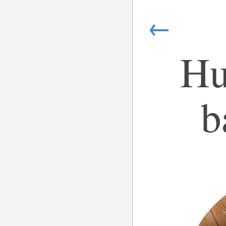
←
Hu
b