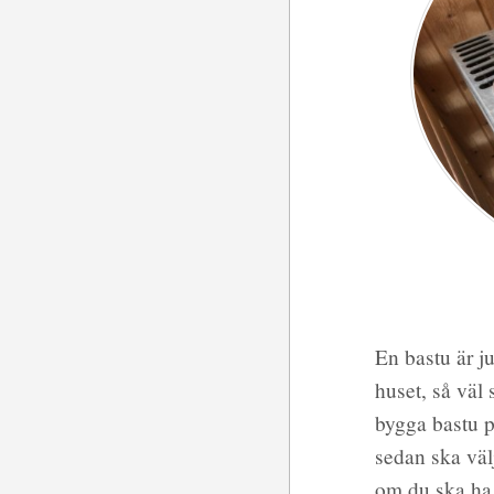
En bastu är ju
huset, så väl 
bygga bastu p
sedan ska välja
om du ska ha 