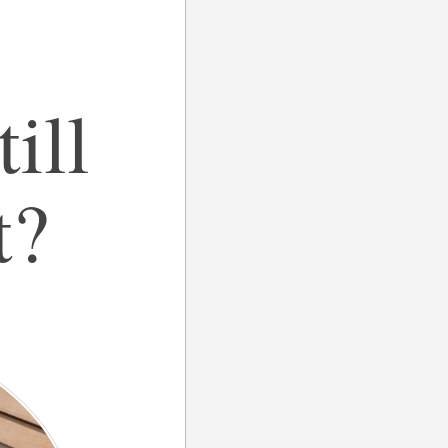
ill
t?