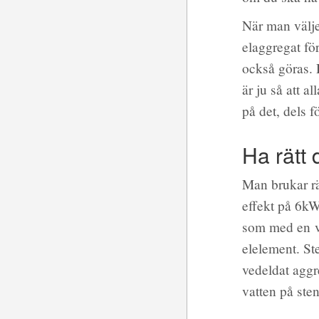
När man välje
elaggregat för
också göras.
är ju så att al
på det, dels f
Ha rätt
Man brukar rä
effekt på 6kW
som med en ve
elelement. St
vedeldat aggr
vatten på sten