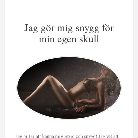
Jag gör mig snygg för
min egen skull
Jag gillar att känna mig sexig och snygg! Jag vet att